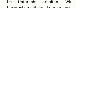
im Unterricht arbeiten. Wir
besprechen mit dem Lehrpersonal
die Stärken und Schwächen des
Kindes. Dank des neuen
Bildungsdekrets können wir
außerdem mit seinem Lehrer
zusammenarbeiten, um
angemessene Vorkehrungen im
Klassenzimmer zu treffen.