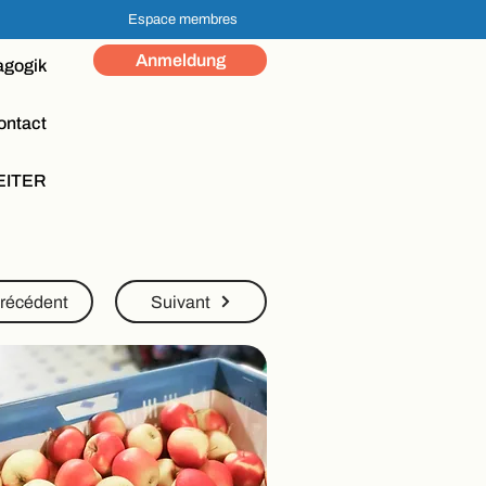
Espace membres
Anmeldung
agogik
ontact
EITER
récédent
Suivant